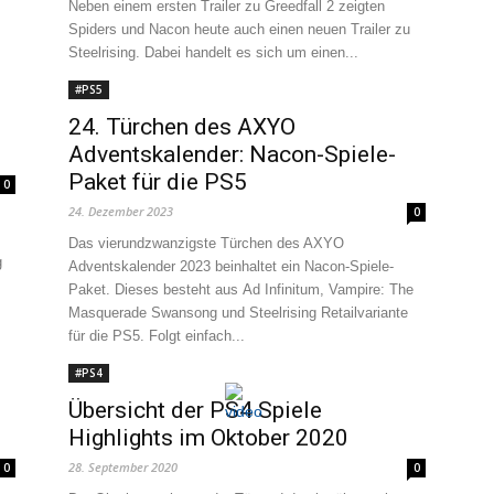
Neben einem ersten Trailer zu Greedfall 2 zeigten
Spiders und Nacon heute auch einen neuen Trailer zu
Steelrising. Dabei handelt es sich um einen...
#PS5
24. Türchen des AXYO
Adventskalender: Nacon-Spiele-
Paket für die PS5
0
24. Dezember 2023
0
Das vierundzwanzigste Türchen des AXYO
g
Adventskalender 2023 beinhaltet ein Nacon-Spiele-
Paket. Dieses besteht aus Ad Infinitum, Vampire: The
Masquerade Swansong und Steelrising Retailvariante
für die PS5. Folgt einfach...
#PS4
Übersicht der PS4 Spiele
Highlights im Oktober 2020
28. September 2020
0
0