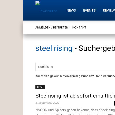
PS4source
NEWS
EVENTS
REVIEW
ANMELDEN / BEITRETEN
KONTAKT
steel rising
-
Suchergeb
Nicht den gewünschten Artikel gefunden? Dann versuche
#PS5
Steelrising ist ab sofort erhältlic
8. September 2022
NACON und Spiders geben bekannt, dass Steelrising