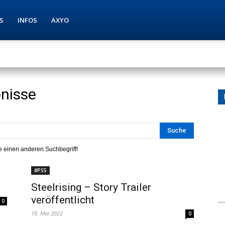
S
INFOS
AXYO
nisse
 einen anderen Suchbegriff!
#PS5
h
Steelrising – Story Trailer
veröffentlicht
0
18. Mai 2022
0