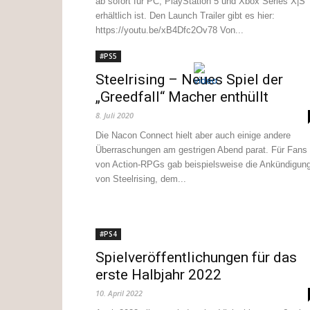
ab sofort für PC, PlayStation 5 und Xbox Series X|S
erhältlich ist. Den Launch Trailer gibt es hier:
https://youtu.be/xB4Dfc2Ov78 Von...
#PS5
Steelrising – Neues Spiel der
„Greedfall“ Macher enthüllt
8. Juli 2020
Die Nacon Connect hielt aber auch einige andere
Überraschungen am gestrigen Abend parat. Für Fans
von Action-RPGs gab beispielsweise die Ankündigun
von Steelrising, dem...
#PS4
Spielveröffentlichungen für das
erste Halbjahr 2022
10. April 2022