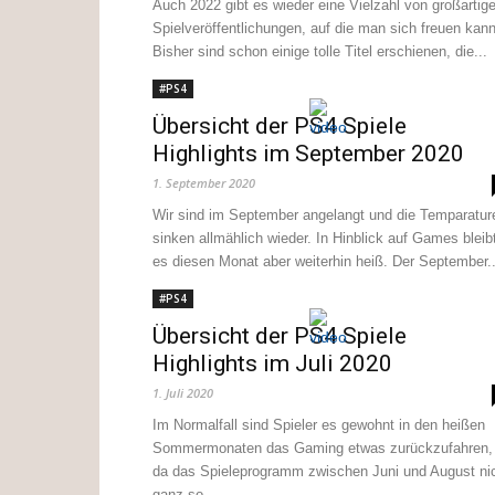
Auch 2022 gibt es wieder eine Vielzahl von großartig
Spielveröffentlichungen, auf die man sich freuen kann
Bisher sind schon einige tolle Titel erschienen, die...
#PS4
Übersicht der PS4 Spiele
Highlights im September 2020
1. September 2020
Wir sind im September angelangt und die Temparatur
sinken allmählich wieder. In Hinblick auf Games bleib
es diesen Monat aber weiterhin heiß. Der September..
#PS4
Übersicht der PS4 Spiele
Highlights im Juli 2020
1. Juli 2020
Im Normalfall sind Spieler es gewohnt in den heißen
Sommermonaten das Gaming etwas zurückzufahren,
da das Spieleprogramm zwischen Juni und August ni
ganz so...