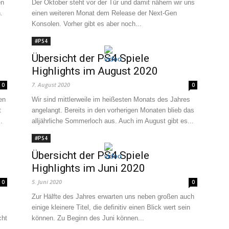
en
Der Oktober steht vor der Tür und damit nähern wir uns
.
einen weiteren Monat dem Release der Next-Gen
Konsolen. Vorher gibt es aber noch...
#PS4
Übersicht der PS4 Spiele
Highlights im August 2020
7. August 2020
0
0
en
Wir sind mittlerweile im heißesten Monats des Jahres
t
angelangt. Bereits in den vorherigen Monaten blieb das
.
alljährliche Sommerloch aus. Auch im August gibt es...
#PS4
Übersicht der PS4 Spiele
Highlights im Juni 2020
5. Juni 2020
0
0
Zur Hälfte des Jahres erwarten uns neben großen auch
einige kleinere Titel, die definitiv einen Blick wert sein
cht
können. Zu Beginn des Juni können...