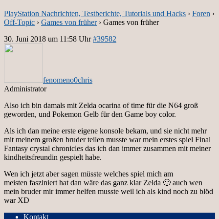
PlayStation Nachrichten, Testberichte, Tutorials und Hacks
›
Foren
›
Off-Topic
›
Games von früher
›
Games von früher
30. Juni 2018 um 11:58 Uhr
#39582
fenomeno0chris
Administrator
Also ich bin damals mit Zelda ocarina of time für die N64 groß
geworden, und Pokemon Gelb für den Game boy color.
Als ich dan meine erste eigene konsole bekam, und sie nicht mehr
mit meinem großen bruder teilen musste war mein erstes spiel Final
Fantasy crystal chronicles das ich dan immer zusammen mit meiner
kindheitsfreundin gespielt habe.
Wen ich jetzt aber sagen müsste welches spiel mich am
meisten fasziniert hat dan wäre das ganz klar Zelda 🙂 auch wen
mein bruder mir immer helfen musste weil ich als kind noch zu blöd
war XD
Kontakt