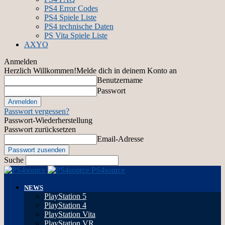
PS4 Error Codes
PS4 Spiele Liste
PS4 technische Daten
PS Vita Spiele Liste
AXYO
Anmelden
Herzlich Willkommen!
Melde dich in deinem Konto an
Benutzername
Passwort
Passwort vergessen?
Passwort-Wiederherstellung
Passwort zurücksetzen
Email-Adresse
Suche
PS4source
NEWS
PlayStation 5
PlayStation 4
PlayStation Vita
PlayStation VR