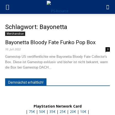
Schlagwort: Bayonetta
Merchandise
Bayonetta Bloody Fate Funko Pop Box
10. Juli 2022
0
Gamestop US veröffentlichte eine Bayonetta Bloody Fate Collector's
Box. Diese ist Gamestop exklusiv und bisher ist nicht bekannt, wann
die Box bei Gamestop DACH...
Demnächst erhältlich!
PlayStation Network Card
|
75€
|
50€
|
35€
|
25€
|
20€
|
10€
|