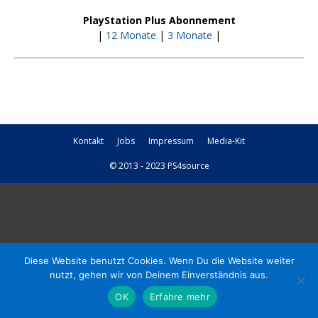
PlayStation Plus Abonnement
|
12 Monate
|
3 Monate
|
Kontakt
Jobs
Impressum
Media-Kit
© 2013 - 2023 PS4source
Diese Website benutzt Cookies. Wenn Du die Website weiter
nutzt, gehen wir von Deinem Einverständnis aus.
OK
Erfahre mehr