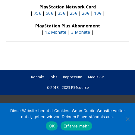
PlayStation Network Card
|
75€
|
50€
|
35€
|
25€
|
20€
|
10€
|
PlayStation Plus Abonnement
|
12 Monate
|
3 Monate
|
Kontakt
Jobs
Impressum
Media-Kit
© 2013 - 2023 PS4source
Diese Website benutzt Cookies. Wenn Du die Website weiter
nutzt, gehen wir von Deinem Einverständnis aus.
OK
Erfahre mehr