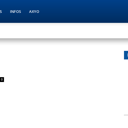
S
INFOS
AXYO
0