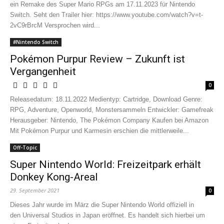
ein Remake des Super Mario RPGs am 17.11.2023 für Nintendo
Switch. Seht den Trailer hier: https://www.youtube.com/watch?v=t-
2vC9rBrcM Versprochen wird...
#Nintendo Switch
Pokémon Purpur Review – Zukunft ist
Vergangenheit
0
Releasedatum: 18.11.2022 Medientyp: Cartridge, Download Genre:
RPG, Adventure, Openworld, Monstersammeln Entwickler: Gamefreak
Herausgeber: Nintendo, The Pokémon Company Kaufen bei Amazon
Mit Pokémon Purpur und Karmesin erschien die mittlerweile...
Off-Topic
Super Nintendo World: Freizeitpark erhält
Donkey Kong-Areal
29. September 2021
0
Dieses Jahr wurde im März die Super Nintendo World offiziell in
den Universal Studios in Japan eröffnet. Es handelt sich hierbei um