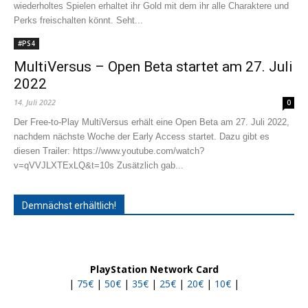
wiederholtes Spielen erhaltet ihr Gold mit dem ihr alle Charaktere und
Perks freischalten könnt. Seht...
#PS4
MultiVersus – Open Beta startet am 27. Juli
2022
14. Juli 2022
0
Der Free-to-Play MultiVersus erhält eine Open Beta am 27. Juli 2022,
nachdem nächste Woche der Early Access startet. Dazu gibt es
diesen Trailer: https://www.youtube.com/watch?
v=qVVJLXTExLQ&t=10s Zusätzlich gab...
Demnächst erhältlich!
PlayStation Network Card
|
75€
|
50€
|
35€
|
25€
|
20€
|
10€
|