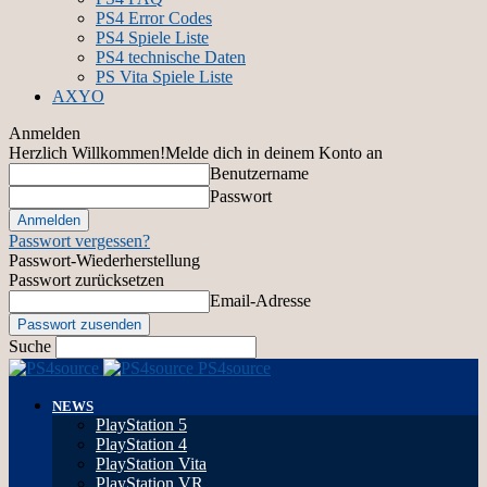
PS4 Error Codes
PS4 Spiele Liste
PS4 technische Daten
PS Vita Spiele Liste
AXYO
Anmelden
Herzlich Willkommen!
Melde dich in deinem Konto an
Benutzername
Passwort
Passwort vergessen?
Passwort-Wiederherstellung
Passwort zurücksetzen
Email-Adresse
Suche
PS4source
NEWS
PlayStation 5
PlayStation 4
PlayStation Vita
PlayStation VR