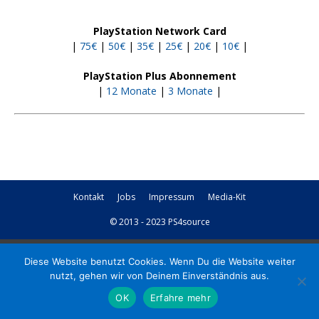
PlayStation Network Card
|
75€
|
50€
|
35€
|
25€
|
20€
|
10€
|
PlayStation Plus Abonnement
|
12 Monate
|
3 Monate
|
Kontakt
Jobs
Impressum
Media-Kit
© 2013 - 2023 PS4source
Diese Website benutzt Cookies. Wenn Du die Website weiter
nutzt, gehen wir von Deinem Einverständnis aus.
OK
Erfahre mehr