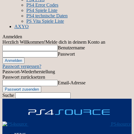
PS4 Error Codes
PS4 Spiele Liste
PS4 technische Daten
PS Vita Spiele Liste
AXYO
Anmelden
Herzlich Willkommen!
Melde dich in deinem Konto an
Benutzername
Passwort
Passwort vergessen?
Passwort-Wiederherstellung
Passwort zurücksetzen
Email-Adresse
Suche
PS4source