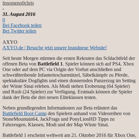
fenomeno0chris
-
31. August 2016
0
Bei Facebook teilen
Bei Twitter teilen
AXYO
AXYO.de | Besuche jetzt unsere brandneue Website!
Seit heute Morgen stürmen die ersten Rekruten das Schlachtfeld der
offenen Beta von
Battlefield 1
. Spieler können sich auf PS4, Xbox
One oder auf dem PC via Origin der Vorhut anschließen und
schweißtreibende Infanteriescharmützel, Säbelkämpfe zu Pferde,
spektakuläre Dogfights und einen donnernden Panzerzug im Setting
der Wüste Sinai erleben. Als Modi stehen Eroberung (64 Spieler)
und Rush (24 Spieler) zur Verfügung. Erstmals können die Spieler
dank der Beta die drei neuen Eliteklassen testen.
Neben grundlegenden Informationen zur Beta erläutert das
Battlefield Boot Camp
den Spielern anhand von Videoreihen von
StoneMountain64, JackFrags und PonyLionHD Tipps zu
Fahrzeugen, Klassen, Modi und der Map Wüste Sinai.
Battlefield 1 erscheint weltweit am 21. Oktober 2016 für Xbox One,