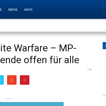
S
INFOS
AXYO
inite Warfare – MP-
nde offen für alle
0
n
AXYO