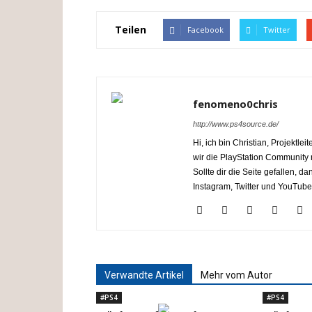
Teilen
Facebook
Twitter
fenomeno0chris
http://www.ps4source.de/
Hi, ich bin Christian, Projektl
wir die PlayStation Communit
Sollte dir die Seite gefallen, 
Instagram, Twitter und YouTube
Verwandte Artikel
Mehr vom Autor
#PS4
#PS4