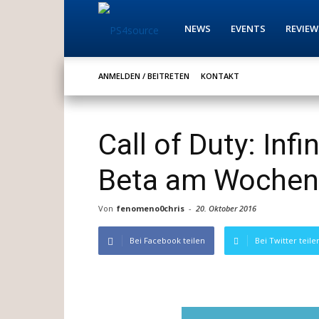
PS4source
NEWS
EVENTS
REVIEW
ANMELDEN / BEITRETEN
KONTAKT
Call of Duty: Inf
Beta am Wochene
Von
fenomeno0chris
-
20. Oktober 2016
Bei Facebook teilen
Bei Twitter teile