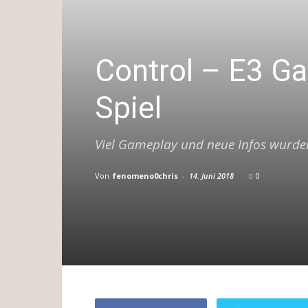
Control – E3 G
Spiel
Viel Gameplay und neue Infos wurden
Von
fenomeno0chris
-
14. Juni 2018
0