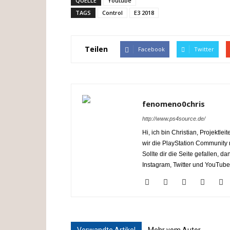
QUELLE
Youtube
TAGS
Control
E3 2018
Teilen
Facebook
Twitter
fenomeno0chris
http://www.ps4source.de/
Hi, ich bin Christian, Projektl
wir die PlayStation Communit
Sollte dir die Seite gefallen, 
Instagram, Twitter und YouTube
Verwandte Artikel
Mehr vom Autor