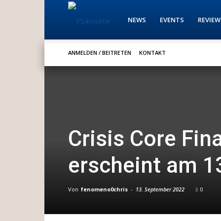
PS4source
NEWS
EVENTS
REVIEW
ANMELDEN / BEITRETEN
KONTAKT
Crisis Core Fin
erscheint am 1
Von
fenomeno0chris
-
13. September 2022
0