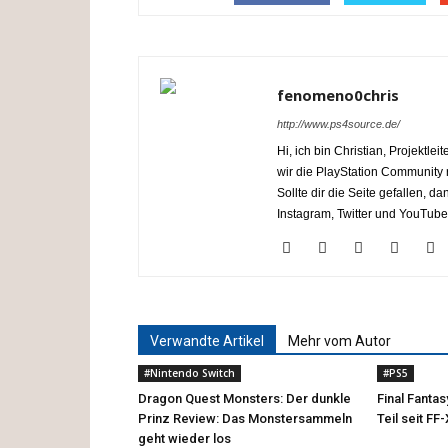
fenomeno0chris
http://www.ps4source.de/
Hi, ich bin Christian, Projektl
wir die PlayStation Communit
Sollte dir die Seite gefallen, 
Instagram, Twitter und YouTube
Verwandte Artikel
Mehr vom Autor
#Nintendo Switch
#PS5
Dragon Quest Monsters: Der dunkle
Final Fanta
Prinz Review: Das Monstersammeln
Teil seit FF-
geht wieder los