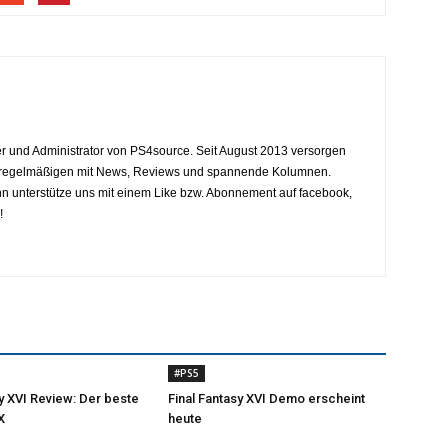
eiter und Administrator von PS4source. Seit August 2013 versorgen
y regelmäßigen mit News, Reviews und spannende Kolumnen.
dann unterstütze uns mit einem Like bzw. Abonnement auf facebook,
!
#PS5
sy XVI Review: Der beste
Final Fantasy XVI Demo erscheint
X
heute