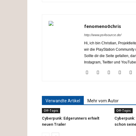
fenomeno0chris
http://www.ps4source.de/
Hi, ich bin Christian, Projektl
wir die PlayStation Communit
Sollte dir die Seite gefallen, 
Instagram, Twitter und YouTube
Verwandte Artikel
Mehr vom Autor
Off-Topic
Off-Topic
Cyberpunk: Edgerunners erhielt
Cyberpunk:
neuen Trailer
schon seine