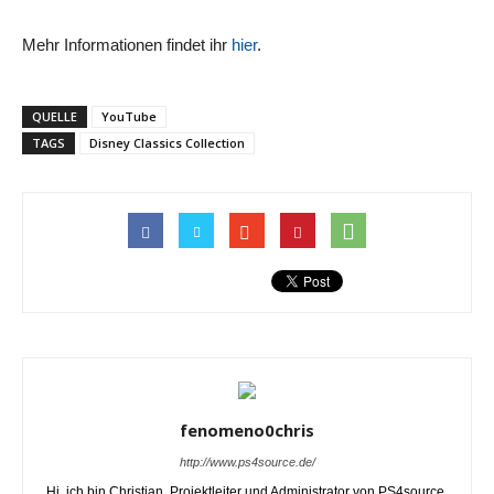
Mehr Informationen findet ihr
hier
.
QUELLE
YouTube
TAGS
Disney Classics Collection
fenomeno0chris
http://www.ps4source.de/
Hi, ich bin Christian, Projektleiter und Administrator von PS4source.