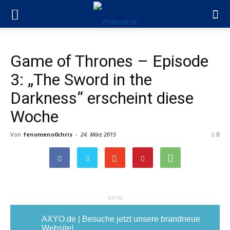
Game of Thrones – Episode
3: „The Sword in the
Darkness“ erscheint diese
Woche
Von
fenomeno0chris
-
24. März 2015
0
AXYO
AXYO.de | Besuche jetzt unsere brandneue
Website!