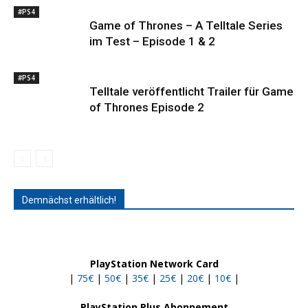
#PS4
Game of Thrones – A Telltale Series
im Test – Episode 1 & 2
#PS4
Telltale veröffentlicht Trailer für Game
of Thrones Episode 2
Demnächst erhältlich!
PlayStation Network Card
|
75€
|
50€
|
35€
|
25€
|
20€
|
10€
|
PlayStation Plus Abonnement