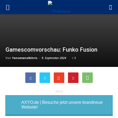
Gamescomvorschau: Funko Fusion
Von
fenomeno0chris
-
9. September 2024
0
AXYO
AXYO.de | Besuche jetzt unsere brandneue
Website!