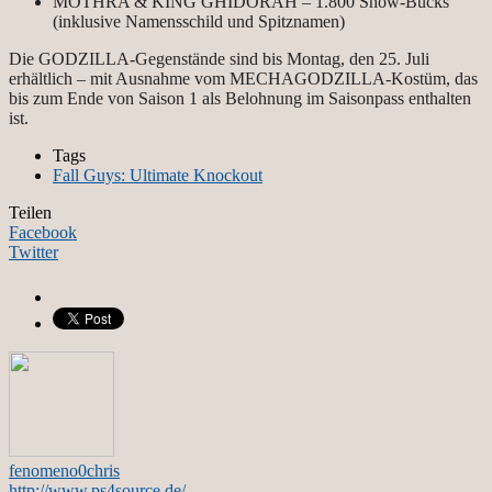
MOTHRA & KING GHIDORAH – 1.800 Show-Bucks
(inklusive Namensschild und Spitznamen)
Die GODZILLA-Gegenstände sind bis Montag, den 25. Juli
erhältlich – mit Ausnahme vom MECHAGODZILLA-Kostüm, das
bis zum Ende von Saison 1 als Belohnung im Saisonpass enthalten
ist.
Tags
Fall Guys: Ultimate Knockout
Teilen
Facebook
Twitter
fenomeno0chris
http://www.ps4source.de/