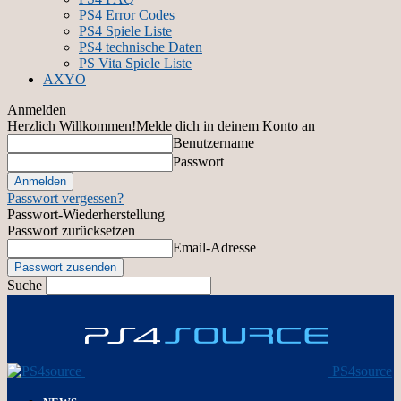
PS4 Error Codes
PS4 Spiele Liste
PS4 technische Daten
PS Vita Spiele Liste
AXYO
Anmelden
Herzlich Willkommen!
Melde dich in deinem Konto an
Benutzername
Passwort
Passwort vergessen?
Passwort-Wiederherstellung
Passwort zurücksetzen
Email-Adresse
Suche
PS4source