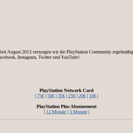
e. Seit August 2013 versorgen wir die PlayStation Community regelmäß
facebook, Instagram, Twitter und YouTube!
PlayStation Network Card
|
75€
|
50€
|
35€
|
25€
|
20€
|
10€
|
PlayStation Plus Abonnement
|
12 Monate
|
3 Monate
|