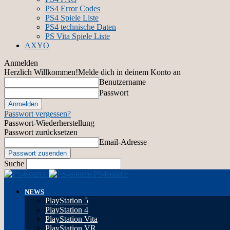
PS4 Error Codes
PS4 Spiele Liste
PS4 technische Daten
PS Vita Spiele Liste
AXYO
Anmelden
Herzlich Willkommen!
Melde dich in deinem Konto an
Benutzername
Passwort
Passwort vergessen?
Passwort-Wiederherstellung
Passwort zurücksetzen
Email-Adresse
Suche
PS4source
NEWS
PlayStation 5
PlayStation 4
PlayStation Vita
PlayStation VR