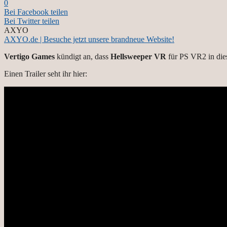
0
Bei Facebook teilen
Bei Twitter teilen
AXYO
AXYO.de | Besuche jetzt unsere brandneue Website!
Vertigo Games
kündigt an, dass
Hellsweeper VR
für PS VR2 in dies
Einen Trailer seht ihr hier: