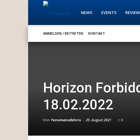
PS4source
NEWS
EVENTS
REVIEW
ANMELDEN / BEITRETEN
KONTAKT
Horizon Forbid
18.02.2022
Von
fenomeno0chris
-
25. August 2021
0