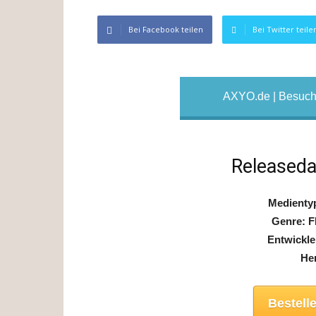
Bei Facebook teilen
Bei Twitter teile
AXYO.de | Besuche
Releaseda
Medienty
Genre: F
Entwickle
He
Bestell