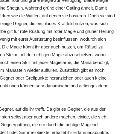
blaue, rote und grüne Magie zur Verfügung. Blaue Magie
 eine Shotgun, während grüne einer Gatling ähnelt. Damit
ken wie die Waffen, auf denen sie basieren. Doch sie sind
einige Gegner, die ein blaues Kraftfeld nutzen, was sich
lbe gilt für rote Rüstung mit roter Magie und grüner Heilung
 wenig mit eurer Ausrüstung beeinflussen, wodurch sich
 Die Magie könnt ihr aber auch nutzen, um Rätsel zu
igen Steine mit der richtigen Magie abzuschießen, wobei
s noch einen Skill mit jeder Magiefarbe, die Mana benötigt,
m Manastein wieder auffüllen. Zusätzlich gibt es noch
n Gegner oder Greifpunkte heranziehen oder auch kleine
 Funktionen können sehr dynamische und actiongeladene
gner, auf die ihr trefft. Da gibt es Gegner, die aus der
 sich selbst aber auch andere machen, einige, die sich
 Gegnergattung, die nur durch die richtige Magieart
der findet Sammelobjekte, erhaltet ihr Erfahrungspunkte.