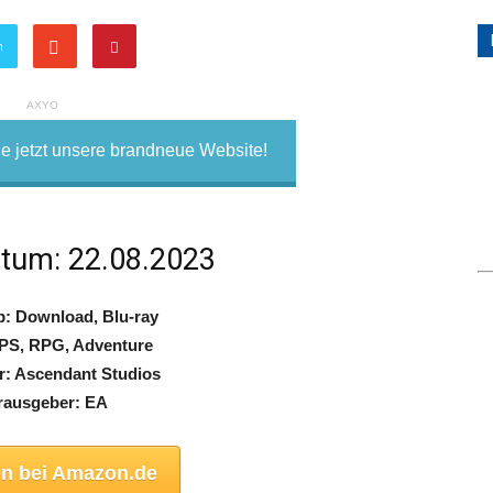
n
AXYO
 jetzt unsere brandneue Website!
tum: 22.08.2023
p: Download, Blu-ray
PS, RPG, Adventure
r: Ascendant Studios
rausgeber: EA
en bei Amazon.de