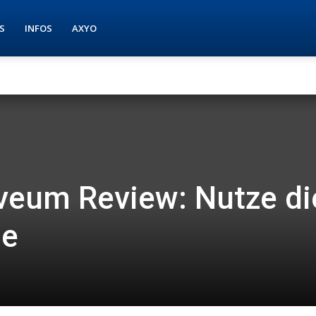
S
INFOS
AXYO
veum Review: Nutze di
ie