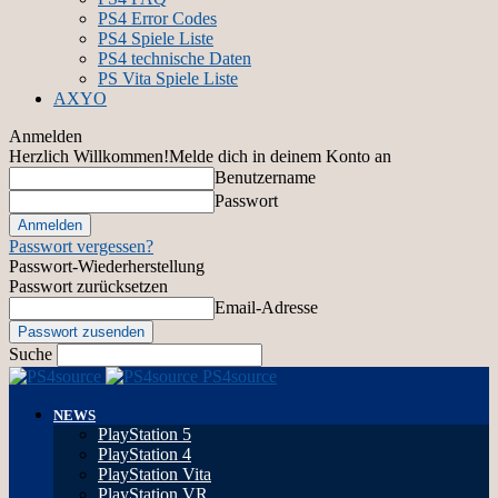
PS4 Error Codes
PS4 Spiele Liste
PS4 technische Daten
PS Vita Spiele Liste
AXYO
Anmelden
Herzlich Willkommen!
Melde dich in deinem Konto an
Benutzername
Passwort
Passwort vergessen?
Passwort-Wiederherstellung
Passwort zurücksetzen
Email-Adresse
Suche
PS4source
NEWS
PlayStation 5
PlayStation 4
PlayStation Vita
PlayStation VR