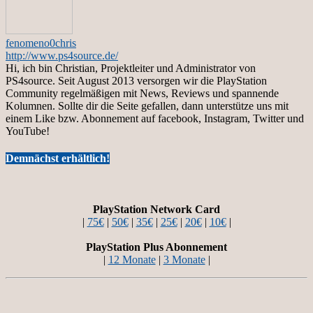
fenomeno0chris
http://www.ps4source.de/
Hi, ich bin Christian, Projektleiter und Administrator von
PS4source. Seit August 2013 versorgen wir die PlayStation
Community regelmäßigen mit News, Reviews und spannende
Kolumnen. Sollte dir die Seite gefallen, dann unterstütze uns mit
einem Like bzw. Abonnement auf facebook, Instagram, Twitter und
YouTube!
Demnächst erhältlich!
PlayStation Network Card
|
75€
|
50€
|
35€
|
25€
|
20€
|
10€
|
PlayStation Plus Abonnement
|
12 Monate
|
3 Monate
|