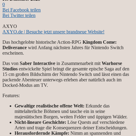
0
Bei Facebook teilen
Bei Twitter teilen
AXYO
AXYO.de | Besuche jetzt unsere brandneue Website!
Das hochgelobte historische Action-RPG
Kingdom Come:
Deliverance
wird Anfang nächsten Jahres für Nintendo Switch
erscheinen.
Das von
Saber Interactive
in Zusammenarbeit mit
Warhorse
Studios
entwickelte Spiel bringt die gesamte epische Saga auf den
15 cm großen Bildschirm der Nintendo Switch und lässt einen das
packende Abenteuer unterwegs erleben aber natürlich auch im
Docked-Modus am TV.
Features:
Gewaltige realistische offene Welt:
Erkunde das
mittelalterliche Böhmen und tauche ein in seine
majestätischen Burgen, weiten Felder und üppigen Wälder.
Nicht-lineare Geschichte:
Löse Quests auf verschiedene
Arten und trage die Konsequenzen deiner Entscheidungen.
Herausfordernde Kämpfe:
Nimm an spannenden und