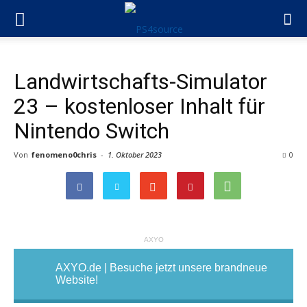
Landwirtschafts-Simulator
23 – kostenloser Inhalt für
Nintendo Switch
Von
fenomeno0chris
-
1. Oktober 2023
0
AXYO
AXYO.de | Besuche jetzt unsere brandneue
Website!