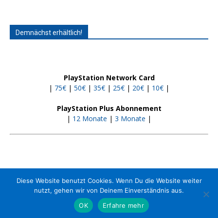
Demnächst erhältlich!
PlayStation Network Card
|
75€
|
50€
|
35€
|
25€
|
20€
|
10€
|
PlayStation Plus Abonnement
|
12 Monate
|
3 Monate
|
Diese Website benutzt Cookies. Wenn Du die Website weiter
nutzt, gehen wir von Deinem Einverständnis aus.
Kontakt
Jobs
Impressum
Media-Kit
OK
Erfahre mehr
© 2013 - 2023 PS4source