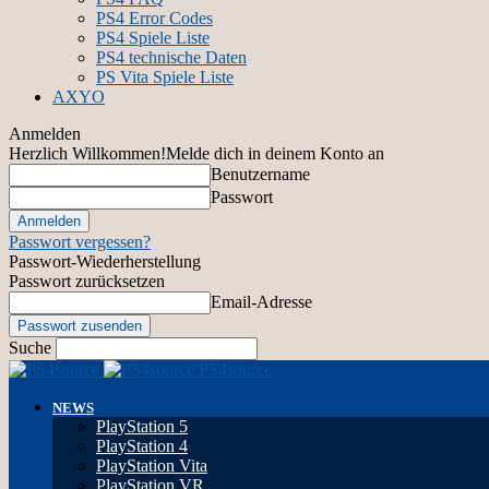
PS4 Error Codes
PS4 Spiele Liste
PS4 technische Daten
PS Vita Spiele Liste
AXYO
Anmelden
Herzlich Willkommen!
Melde dich in deinem Konto an
Benutzername
Passwort
Passwort vergessen?
Passwort-Wiederherstellung
Passwort zurücksetzen
Email-Adresse
Suche
PS4source
NEWS
PlayStation 5
PlayStation 4
PlayStation Vita
PlayStation VR