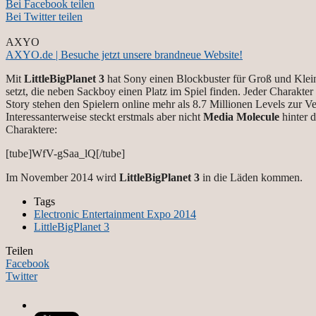
Bei Facebook teilen
Bei Twitter teilen
AXYO
AXYO.de | Besuche jetzt unsere brandneue Website!
Mit
LittleBigPlanet 3
hat Sony einen Blockbuster für Groß und Klein
setzt, die neben Sackboy einen Platz im Spiel finden. Jeder Charakter
Story stehen den Spielern online mehr als 8.7 Millionen Levels zur V
Interessanterweise steckt erstmals aber nicht
Media Molecule
hinter 
Charaktere:
[tube]WfV-gSaa_lQ[/tube]
Im November 2014 wird
LittleBigPlanet 3
in die Läden kommen.
Tags
Electronic Entertainment Expo 2014
LittleBigPlanet 3
Teilen
Facebook
Twitter