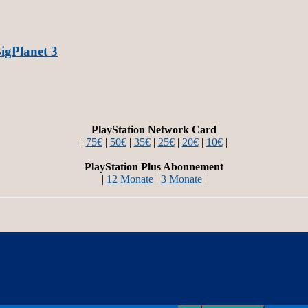
igPlanet 3
PlayStation Network Card
|
75€
|
50€
|
35€
|
25€
|
20€
|
10€
|
PlayStation Plus Abonnement
|
12 Monate
|
3 Monate
|