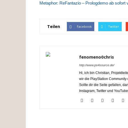
Metaphor: ReFantazio – Prologdemo ab sofort 
Teilen
Facebook
Twitter
fenomeno0chris
http://www.ps4source.de/
Hi, ich bin Christian, Projektl
wir die PlayStation Communit
Sollte dir die Seite gefallen, 
Instagram, Twitter und YouTube