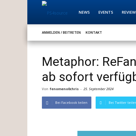
PS4source
NEWS
EVENTS
REVIEW
ANMELDEN / BEITRETEN
KONTAKT
Metaphor: ReFan
ab sofort verfüg
Von
fenomeno0chris
-
25. September 2024
Bei Facebook teilen
Bei Twitter teile