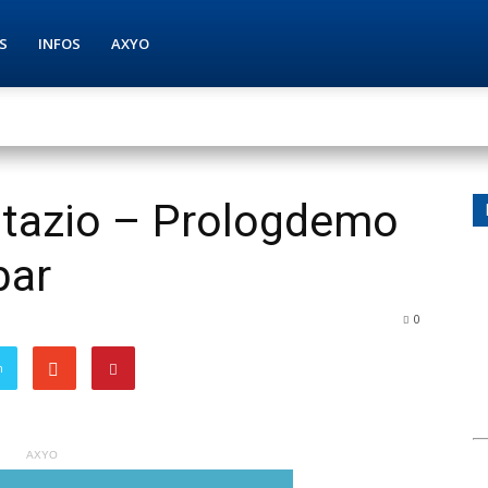
S
INFOS
AXYO
tazio – Prologdemo
bar
0
n
AXYO