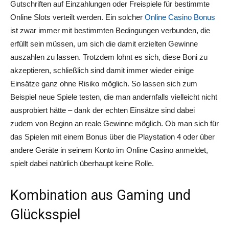
Gutschriften auf Einzahlungen oder Freispiele für bestimmte
Online Slots verteilt werden. Ein solcher
Online Casino Bonus
ist zwar immer mit bestimmten Bedingungen verbunden, die
erfüllt sein müssen, um sich die damit erzielten Gewinne
auszahlen zu lassen. Trotzdem lohnt es sich, diese Boni zu
akzeptieren, schließlich sind damit immer wieder einige
Einsätze ganz ohne Risiko möglich. So lassen sich zum
Beispiel neue Spiele testen, die man andernfalls vielleicht nicht
ausprobiert hätte – dank der
echten Einsätze sind dabei
zudem von Beginn an reale Gewinne möglich. Ob man sich für
das Spielen mit einem Bonus über die Playstation 4 oder über
andere Geräte in seinem Konto im Online Casino anmeldet,
spielt dabei natürlich überhaupt keine Rolle.
Kombination aus Gaming und
Glücksspiel