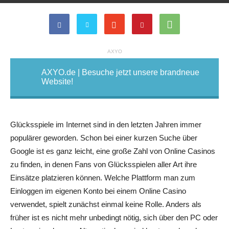
AXYO
AXYO.de | Besuche jetzt unsere brandneue
Website!
Glücksspiele im Internet sind in den letzten Jahren immer
populärer geworden. Schon bei einer kurzen Suche über
Google ist es ganz leicht, eine große Zahl von Online Casinos
zu finden, in denen Fans von Glücksspielen aller Art ihre
Einsätze platzieren können. Welche Plattform man zum
Einloggen im eigenen Konto bei einem Online Casino
verwendet, spielt zunächst einmal keine Rolle. Anders als
früher ist es nicht mehr unbedingt nötig, sich über den PC oder