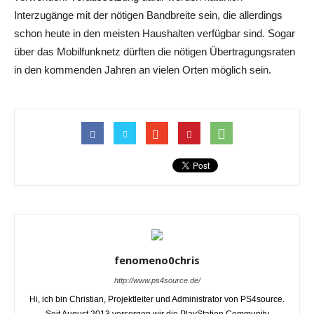
Interzugänge mit der nötigen Bandbreite sein, die allerdings
schon heute in den meisten Haushalten verfügbar sind. Sogar
über das Mobilfunknetz dürften die nötigen Übertragungsraten
in den kommenden Jahren an vielen Orten möglich sein.
fenomeno0chris
http://www.ps4source.de/
Hi, ich bin Christian, Projektleiter und Administrator von PS4source.
Seit August 2013 versorgen wir die PlayStation Community