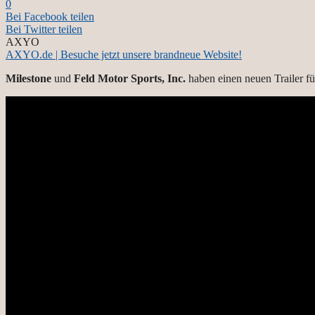
0
Bei Facebook teilen
Bei Twitter teilen
AXYO
AXYO.de | Besuche jetzt unsere brandneue Website!
Milestone
und
Feld Motor Sports, Inc.
haben einen neuen Trailer f