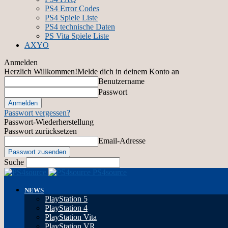
PS4 Error Codes
PS4 Spiele Liste
PS4 technische Daten
PS Vita Spiele Liste
AXYO
Anmelden
Herzlich Willkommen!
Melde dich in deinem Konto an
Benutzername
Passwort
Passwort vergessen?
Passwort-Wiederherstellung
Passwort zurücksetzen
Email-Adresse
Suche
PS4source
NEWS
PlayStation 5
PlayStation 4
PlayStation Vita
PlayStation VR