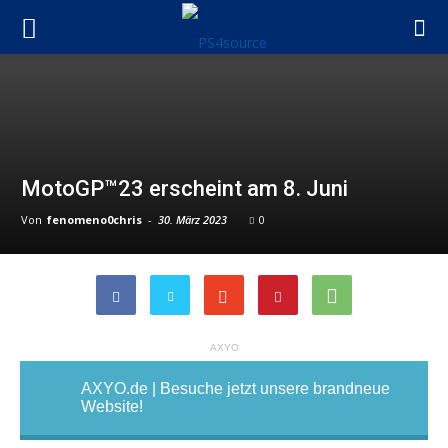
MotoGP™23 erscheint am 8. Juni
Von
fenomeno0chris
-
30. März 2023
0
AXYO
AXYO.de | Besuche jetzt unsere brandneue
Website!