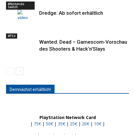
#Nintendo
Switch
Dredge: Ab sofort erhältlich
#PS4
Wanted: Dead – Gamescom-Vorschau
des Shooters & Hack’n’Slays
Demnächst erhältlich!
PlayStation Network Card
|
75€
|
50€
|
35€
|
25€
|
20€
|
10€
|