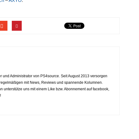
ich
–
AXYO
.
eiter und Administrator von PS4source. Seit August 2013 versorgen
y regelmäßigen mit News, Reviews und spannende Kolumnen.
dann unterstütze uns mit einem Like bzw. Abonnement auf facebook,
!