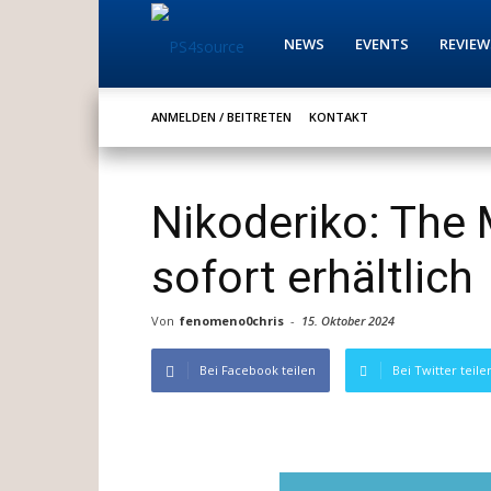
PS4source
NEWS
EVENTS
REVIEW
ANMELDEN / BEITRETEN
KONTAKT
Nikoderiko: The 
sofort erhältlich
Von
fenomeno0chris
-
15. Oktober 2024
Bei Facebook teilen
Bei Twitter teile