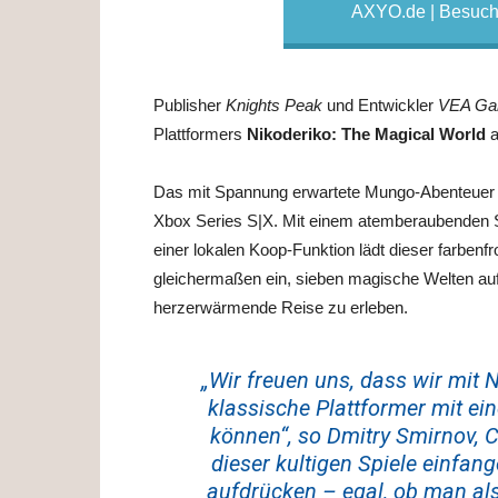
AXYO.de | Besuche
Publisher
Knights Peak
und Entwickler
VEA G
Plattformers
Nikoderiko: The Magical World
a
Das mit Spannung erwartete Mungo-Abenteuer er
Xbox Series S|X. Mit einem atemberaubenden
einer lokalen Koop-Funktion lädt dieser farbenfr
gleichermaßen ein, sieben magische Welten au
herzerwärmende Reise zu erleben.
„Wir freuen uns, dass wir mit 
klassische Plattformer mit ein
können“, so Dmitry Smirnov, Cr
dieser kultigen Spiele einfa
aufdrücken – egal, ob man als