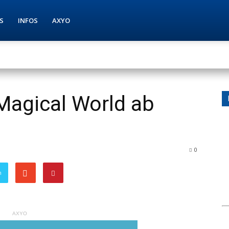
S
INFOS
AXYO
Magical World ab
0
n
AXYO