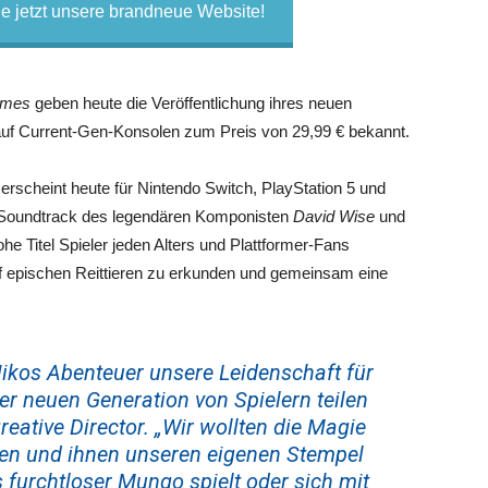
 jetzt unsere brandneue Website!
ames
geben heute die Veröffentlichung ihres neuen
uf Current-Gen-Konsolen zum Preis von 29,99 € bekannt.
scheint heute für Nintendo Switch, PlayStation 5 und
 Soundtrack des legendären Komponisten
David Wise
und
ohe Titel Spieler jeden Alters und Plattformer-Fans
f epischen Reittieren zu erkunden und gemeinsam eine
Nikos Abenteuer unsere Leidenschaft für
er neuen Generation von Spielern teilen
eative Director. „Wir wollten die Magie
ngen und ihnen unseren eigenen Stempel
 furchtloser Mungo spielt oder sich mit