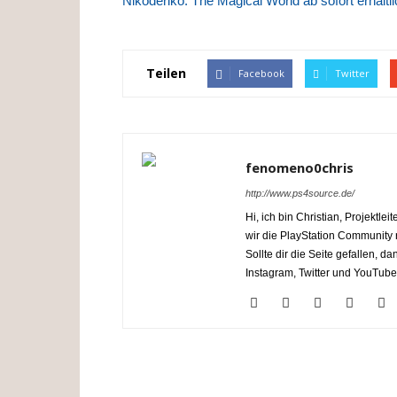
Nikoderiko: The Magical World ab sofort erhältl
Teilen
Facebook
Twitter
fenomeno0chris
http://www.ps4source.de/
Hi, ich bin Christian, Projektl
wir die PlayStation Communit
Sollte dir die Seite gefallen, 
Instagram, Twitter und YouTube