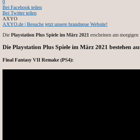
0
Bei Facebook teilen
Bei Twitter teilen
AXYO
AXYO.de | Besuche jetzt unsere brandneue Website!
Die
Playstation Plus Spiele im März 2021
erscheinen am morgigen Di
Die
Playstation Plus Spiele im März 2021
bestehen au
Final Fantasy VII Remake (PS4):