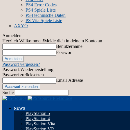
PS4 Error Codes
PS4 Spiele Liste
PS4 technische Daten
PS Vita Spiele Liste
AXYO
Anmelden
Herzlich Willkommen!
Melde dich in deinem Konto an
Benutzername
Passwort
Passwort vergessen?
Passwort-Wiederherstellung
Passwort zurücksetzen
Email-Adresse
Suche
PS4source
NEWS
PlayStation 5
PlayStation 4
PlayStation Vita
PlayStation VR