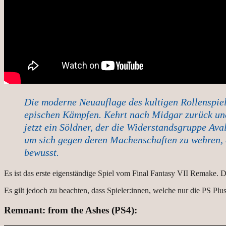
Die moderne Neuauflage des kultigen Rollenspie
epischen Kämpfen. Kehrt nach Midgar zurück und
jetzt ein Söldner, der die Widerstandsgruppe Av
um sich gegen deren Machenschaften zu wehren, d
bewusst.
Es ist das erste eigenständige Spiel vom Final Fantasy VII Remake. Da
Es gilt jedoch zu beachten, dass Spieler:innen, welche nur die PS Plus
Remnant: from the Ashes (PS4):