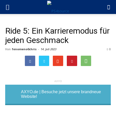
Ride 5: Ein Karrieremodus für
jeden Geschmack
Von
fenomeno0chris
-
14. Juli 2023
0
AXYO
AXYO.de | Besuche jetzt unsere brandneue
Website!