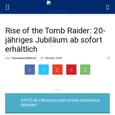
Rise of the Tomb Raider: 20-
jähriges Jubiläum ab sofort
erhältlich
Von
fenomeno0chris
-
11. Oktober 2016
0
AXYO
AXYO.de | Besuche jetzt unsere brandneue
Website!