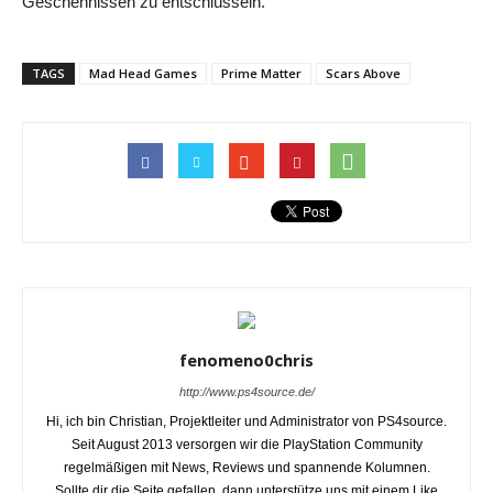
Geschehnissen zu entschlüsseln.
TAGS
Mad Head Games
Prime Matter
Scars Above
fenomeno0chris
http://www.ps4source.de/
Hi, ich bin Christian, Projektleiter und Administrator von PS4source.
Seit August 2013 versorgen wir die PlayStation Community
regelmäßigen mit News, Reviews und spannende Kolumnen.
Sollte dir die Seite gefallen, dann unterstütze uns mit einem Like