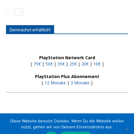
Demnächst erhältlich!
PlayStation Network Card
|
75€
|
50€
|
35€
|
25€
|
20€
|
10€
|
PlayStation Plus Abonnement
|
12 Monate
|
3 Monate
|
Diese Website benutzt Cookies. Wenn Du die Website weiter
nutzt, gehen wir von Deinem Einverständnis aus.
Kontakt
Jobs
Impressum
Media-Kit