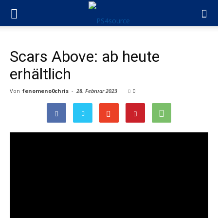
Scars Above: ab heute
erhältlich
Von
fenomeno0chris
-
28. Februar 2023
0