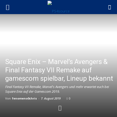
Square Enix – Marvel’s Avengers &
Final Fantasy VII Remake auf
gamescom spielbar, Lineup bekannt
Final Fantasy VII Remake, Marvel's Avengers und mehr erwartet euch bei
Square Enix auf der Gamescom 2019.
Von
fenomeno0chris
-
7. August 2019
0