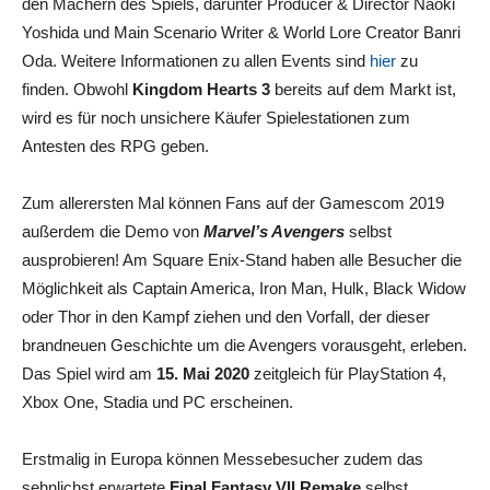
den Machern des Spiels, darunter Producer & Director Naoki
Yoshida und Main Scenario Writer & World Lore Creator Banri
Oda. Weitere Informationen zu allen Events sind
hier
zu
finden. Obwohl
Kingdom Hearts 3
bereits auf dem Markt ist,
wird es für noch unsichere Käufer Spielestationen zum
Antesten des RPG geben.
Zum allerersten Mal können Fans auf der Gamescom 2019
außerdem die Demo von
Marvel’s Avengers
selbst
ausprobieren! Am Square Enix-Stand haben alle Besucher die
Möglichkeit als Captain America, Iron Man, Hulk, Black Widow
oder Thor in den Kampf ziehen und den Vorfall, der dieser
brandneuen Geschichte um die Avengers vorausgeht, erleben.
Das Spiel wird am
15. Mai 2020
zeitgleich für PlayStation 4,
Xbox One, Stadia und PC erscheinen.
Erstmalig in Europa können Messebesucher zudem das
sehnlichst erwartete
Final Fantasy VII Remake
selbst