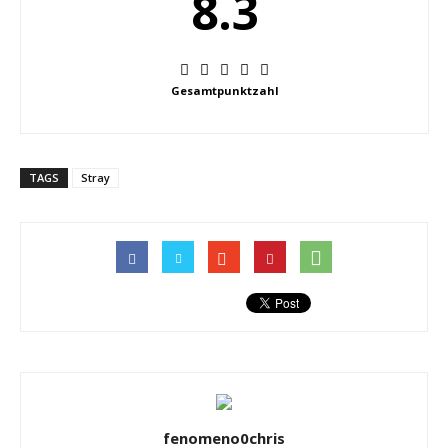
8.3
Gesamtpunktzahl
TAGS
Stray
fenomeno0chris