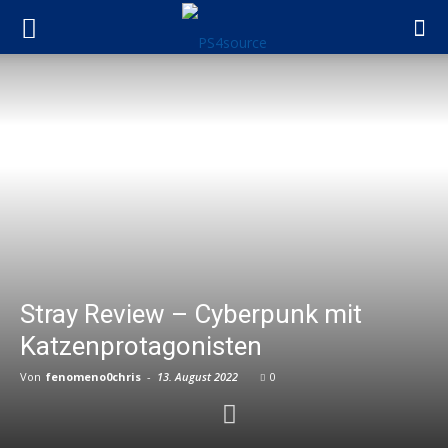
Stray Review – Cyberpunk mit
Katzenprotagonisten
Von
fenomeno0chris
-
13. August 2022
0