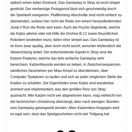
optisch einen tollen Eindruck. Das Gameplay in Stray ist recht simpel
gestrickt. Der vierbeinige Protagonist lässt sich geschmeidig durch
die Spielwelt navigieren. Plattforming-Abschnitte sind recht einfach zu
überwinden, sodass hier nicht die Rede von einem herausfordernden
Jump’n’Run die Rede sein kann. Auch die Puzzle-Segmente, welche
die Katze alleine oder mit Hilfe der Drohne B-12 sowie freundlichen
Robotern bestreiten muss, fallen eher simpel aus. Das Gameplay ist
im Kern zwar spaßig, aber doch recht seicht, worunter letztendlich die
Abwechslung leidet. Der entscheidende Aspekt in Stray sind die
Katzen-Features, welche das teils einfache Gameplay sehr
bereichern. Katzenfreunde werden es lieben, in Zwischensequenzen
sämtliches Geschehen per Miau-Knopf zu überstimmen, über
Computer-Tastaturen zu laufen und sich an jeder möglichen Stelle die
Krallen zu schärfen. Die Eigenheiten einer Katze sind wunderbar
animiert und implementiert, was den größten Reiz von Stray
ausmacht. Wer Katzen nicht viel abgewinnen kann, mag vielleicht von
der technischen Umsetzung überzeugt, aber nach wenigen Stunden
vom Gameplay gelangweilt werden. Allen Katzenfans hingegen wird
es egal sein, dass das Spielgeschehen nicht viel Tiefgang hat.