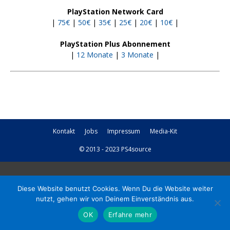
PlayStation Network Card
|
75€
|
50€
|
35€
|
25€
|
20€
|
10€
|
PlayStation Plus Abonnement
|
12 Monate
|
3 Monate
|
Kontakt
Jobs
Impressum
Media-Kit
© 2013 - 2023 PS4source
Diese Website benutzt Cookies. Wenn Du die Website weiter
nutzt, gehen wir von Deinem Einverständnis aus.
OK
Erfahre mehr