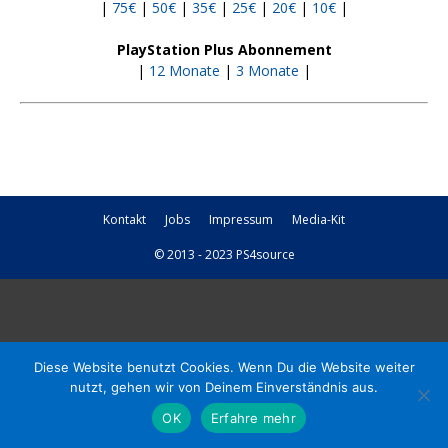
|
75€
|
50€
|
35€
|
25€
|
20€
|
10€
|
PlayStation Plus Abonnement
|
12 Monate
|
3 Monate
|
Kontakt
Jobs
Impressum
Media-Kit
© 2013 - 2023 PS4source
Diese Website benutzt Cookies. Wenn Du die Website weiter
nutzt, gehen wir von Deinem Einverständnis aus.
OK
Erfahre mehr