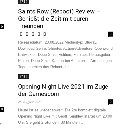
#PS4
Saints Row (Reboot) Review –
Genießt die Zeit mit euren
Freunden
0
0
Releasedatum: 23.08.2022 Medientyp: Blu-ray,
Download Genre: Shooter, Action-Adventure, Openworld
Entwickler: Deep Silver Volition, Fishlabs Herausgeber:
Plaion, Deep Silver Kaufen bei Amazon Am heutigen
Tage erschien das Reboot der...
#PS4
Opening Night Live 2021 im Zuge
der Gamescom
25. August 2021
0
0
Heute ist es wieder soweit. Die 2te komplett digitale
Opening Night Live mit Geoff Keighley startet um 20:00
Uhr. Sie geht 2 Stunden. 30 Minuten...
w