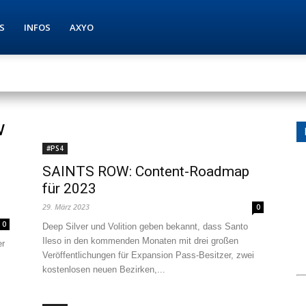
S
INFOS
AXYO
w
#PS4
SAINTS ROW: Content-Roadmap
für 2023
29. März 2023
0
0
Deep Silver und Volition geben bekannt, dass Santo
Ileso in den kommenden Monaten mit drei großen
er
Veröffentlichungen für Expansion Pass-Besitzer, zwei
kostenlosen neuen Bezirken,...