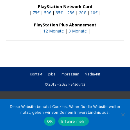
PlayStation Network Card
|
75€
|
50€
|
35€
|
25€
|
20€
|
10€
|
PlayStation Plus Abonnement
|
12 Monate
|
3 Monate
|
Kontakt
Jobs
Impressum
Media-Kit
© 2013 - 2023 PS4source
Diese Website benutzt Cookies. Wenn Du die Website weiter
nutzt, gehen wir von Deinem Einverständnis aus.
OK
Erfahre mehr