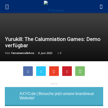
Yurukill: The Calumniation Games: Demo
verfügbar
Von
fenomeno0chris
-
8. Juni 2022
0
AXYO
AXYO.de | Besuche jetzt unsere brandneue
Website!