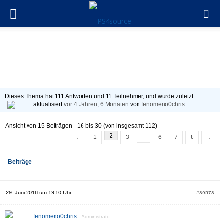
PlayStation Nachrichten, Testberichte, Tutorials und Hacks
›
Foren
›
Off-Topic
›
Entweder oder…?
Entweder oder…?
Dieses Thema hat 111 Antworten und 11 Teilnehmer, und wurde zuletzt
aktualisiert
vor 4 Jahren, 6 Monaten
von
fenomeno0chris
.
Ansicht von 15 Beiträgen - 16 bis 30 (von insgesamt 112)
2
…
←
1
3
6
7
8
→
Beiträge
29. Juni 2018 um 19:10 Uhr
#39573
fenomeno0chris
Administrator