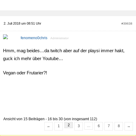
2. Juli 2018 um 08:51 Uhr
#39638
fenomeno0chris
Administrator
Hmm, mag beides…da twitch aber auf der playsi immer hakt,
guck ich mehr über Youtube…
Vegan oder Frutarier?!
Ansicht von 15 Beiträgen - 16 bis 30 (von insgesamt 112)
2
…
←
1
3
6
7
8
→