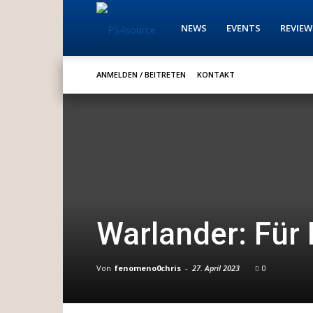
PS4source
NEWS
EVENTS
REVIEW
ANMELDEN / BEITRETEN
KONTAKT
Warlander: Für
Von
fenomeno0chris
-
27. April 2023
0