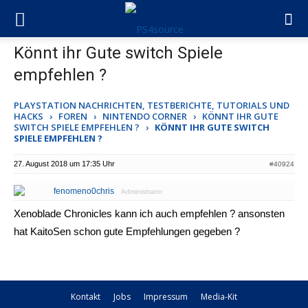
Könnt ihr Gute switch Spiele
empfehlen ?
PLAYSTATION NACHRICHTEN, TESTBERICHTE, TUTORIALS UND
HACKS
›
FOREN
›
NINTENDO CORNER
›
KÖNNT IHR GUTE
SWITCH SPIELE EMPFEHLEN ?
›
KÖNNT IHR GUTE SWITCH
SPIELE EMPFEHLEN ?
27. August 2018 um 17:35 Uhr
#40924
fenomeno0chris
Administrator
Xenoblade Chronicles kann ich auch empfehlen ? ansonsten
hat KaitoSen schon gute Empfehlungen gegeben ?
Kontakt
Jobs
Impressum
Media-Kit