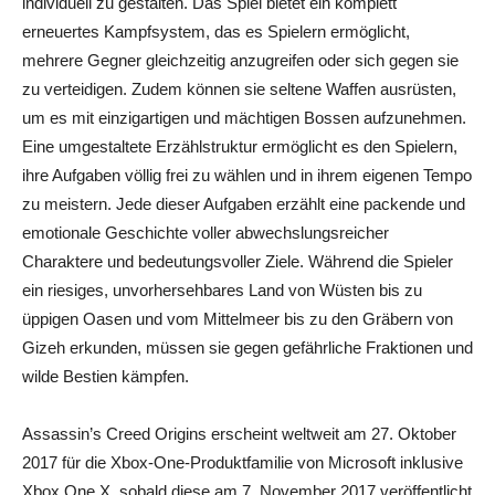
individuell zu gestalten. Das Spiel bietet ein komplett
erneuertes Kampfsystem, das es Spielern ermöglicht,
mehrere Gegner gleichzeitig anzugreifen oder sich gegen sie
zu verteidigen. Zudem können sie seltene Waffen ausrüsten,
um es mit einzigartigen und mächtigen Bossen aufzunehmen.
Eine umgestaltete Erzählstruktur ermöglicht es den Spielern,
ihre Aufgaben völlig frei zu wählen und in ihrem eigenen Tempo
zu meistern. Jede dieser Aufgaben erzählt eine packende und
emotionale Geschichte voller abwechslungsreicher
Charaktere und bedeutungsvoller Ziele. Während die Spieler
ein riesiges, unvorhersehbares Land von Wüsten bis zu
üppigen Oasen und vom Mittelmeer bis zu den Gräbern von
Gizeh erkunden, müssen sie gegen gefährliche Fraktionen und
wilde Bestien kämpfen.
Assassin’s Creed Origins erscheint weltweit am 27. Oktober
2017 für die Xbox-One-Produktfamilie von Microsoft inklusive
Xbox One X, sobald diese am 7. November 2017 veröffentlicht