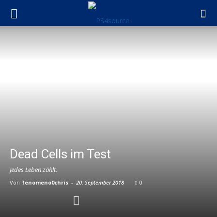
Dead Cells im Test
Jedes Leben zählt.
Von
fenomeno0chris
-
20. September 2018
0