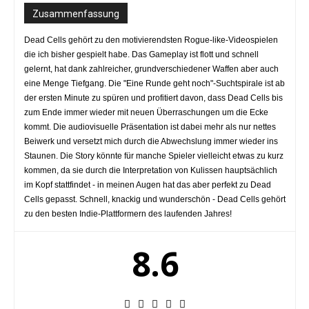
Zusammenfassung
Dead Cells gehört zu den motivierendsten Rogue-like-Videospielen
die ich bisher gespielt habe. Das Gameplay ist flott und schnell
gelernt, hat dank zahlreicher, grundverschiedener Waffen aber auch
eine Menge Tiefgang. Die "Eine Runde geht noch"-Suchtspirale ist ab
der ersten Minute zu spüren und profitiert davon, dass Dead Cells bis
zum Ende immer wieder mit neuen Überraschungen um die Ecke
kommt. Die audiovisuelle Präsentation ist dabei mehr als nur nettes
Beiwerk und versetzt mich durch die Abwechslung immer wieder ins
Staunen. Die Story könnte für manche Spieler vielleicht etwas zu kurz
kommen, da sie durch die Interpretation von Kulissen hauptsächlich
im Kopf stattfindet - in meinen Augen hat das aber perfekt zu Dead
Cells gepasst. Schnell, knackig und wunderschön - Dead Cells gehört
zu den besten Indie-Plattformern des laufenden Jahres!
8.6