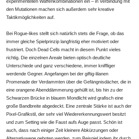
experimentellen Waffenkombinationen ein – in Verbindung mit
den Mutationen machen sich außerdem sehr kreative
Taktikmöglichkeiten auf.
Bei Rogue-likes stellt sich natürlich stets die Frage, ob das
immer gleiche Spielprinzip langfristig eher motiviert oder
frustriert. Doch Dead Cells macht in diesem Punkt vieles
richtig. Die einzelnen Areale bieten optisch deutliche
Unterschiede und ganz verschiedene, immer kniffliger
werdende Gegner. Angefangen bei der giftig-lilanen
Promenade der Verdammten über die Gefängnisdächer, die in
eine orangene Abenddämmerung gehüllt ist, bis hin zu der
Schwarzen Brücke in blauem Mondlicht wird grafisch eine
große Bandbreite abgedeckt. Eine zentrale Stärke ist auch der
Pixel-Grafikstil, der sehr viel Wiedererkennungswert besitzt
und zum Setting wie die Faust aufs Auge passt. Schön ist
auch, dass nach einiger Zeit kleinere Abkürzungen oder
Alternativwege geboten werden, zum Beispiel indem ihr durch