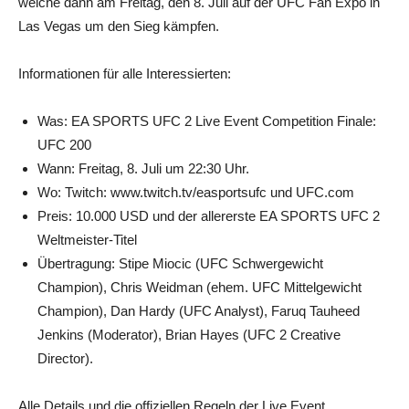
welche dann am Freitag, den 8. Juli auf der UFC Fan Expo in
Las Vegas um den Sieg kämpfen.
Informationen für alle Interessierten:
Was: EA SPORTS UFC 2 Live Event Competition Finale:
UFC 200
Wann: Freitag, 8. Juli um 22:30 Uhr.
Wo: Twitch: www.twitch.tv/easportsufc und UFC.com
Preis: 10.000 USD und der allererste EA SPORTS UFC 2
Weltmeister-Titel
Übertragung: Stipe Miocic (UFC Schwergewicht
Champion), Chris Weidman (ehem. UFC Mittelgewicht
Champion), Dan Hardy (UFC Analyst), Faruq Tauheed
Jenkins (Moderator), Brian Hayes (UFC 2 Creative
Director).
Alle Details und die offiziellen Regeln der Live Event