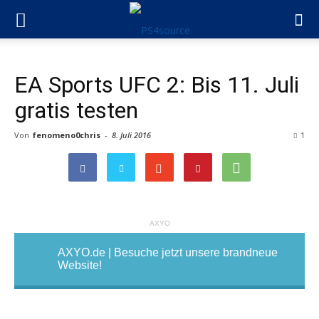
EA Sports UFC 2: Bis 11. Juli
gratis testen
Von
fenomeno0chris
-
8. Juli 2016
1
AXYO
AXYO.de | Besuche jetzt unsere brandneue
Website!