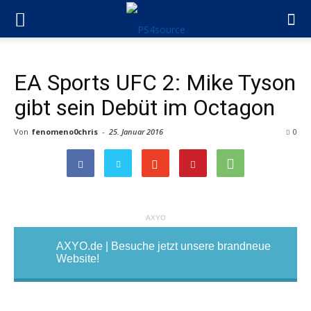
EA Sports UFC 2: Mike Tyson
gibt sein Debüt im Octagon
Von
fenomeno0chris
-
25. Januar 2016
0
AXYO
AXYO.de | Besuche jetzt unsere brandneue
Website!