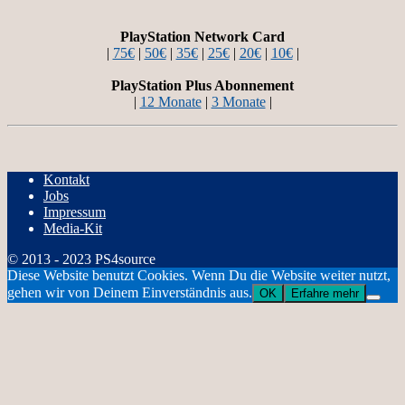
PlayStation Network Card
|
75€
|
50€
|
35€
|
25€
|
20€
|
10€
|
PlayStation Plus Abonnement
|
12 Monate
|
3 Monate
|
Kontakt
Jobs
Impressum
Media-Kit
© 2013 - 2023 PS4source
Diese Website benutzt Cookies. Wenn Du die Website weiter nutzt,
gehen wir von Deinem Einverständnis aus.
OK
Erfahre mehr