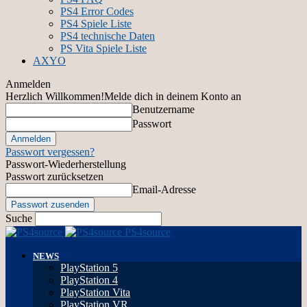
PS4 Error Codes
PS4 Spiele Liste
PS4 technische Daten
PS Vita Spiele Liste
AXYO
Anmelden
Herzlich Willkommen!
Melde dich in deinem Konto an
Benutzername
Passwort
Passwort vergessen?
Passwort-Wiederherstellung
Passwort zurücksetzen
Email-Adresse
Suche
PS4source
NEWS
PlayStation 5
PlayStation 4
PlayStation Vita
PlayStation VR