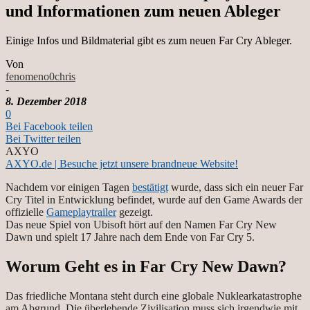
und Informationen zum neuen Ableger
Einige Infos und Bildmaterial gibt es zum neuen Far Cry Ableger.
Von
fenomeno0chris
-
8. Dezember 2018
0
Bei Facebook teilen
Bei Twitter teilen
AXYO
AXYO.de | Besuche jetzt unsere brandneue Website!
Nachdem vor einigen Tagen
bestätigt
wurde, dass sich ein neuer Far
Cry Titel in Entwicklung befindet, wurde auf den Game Awards der
offizielle
Gameplaytrailer
gezeigt.
Das neue Spiel von Ubisoft hört auf den Namen Far Cry New
Dawn und spielt 17 Jahre nach dem Ende von Far Cry 5.
Worum Geht es in Far Cry New Dawn?
Das friedliche Montana steht durch eine globale Nuklearkatastrophe
am Abgrund. Die überlebende Zivilisation muss sich irgendwie mit