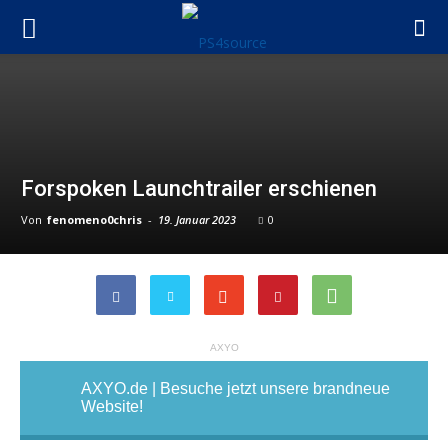
Forspoken Launchtrailer erschienen
Von
fenomeno0chris
-
19. Januar 2023
0
AXYO
AXYO.de | Besuche jetzt unsere brandneue
Website!